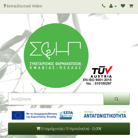
Εκπαιδευτικό Video
0 τεμάχιο(α) / 0 προϊόν(τα) - 0,00€