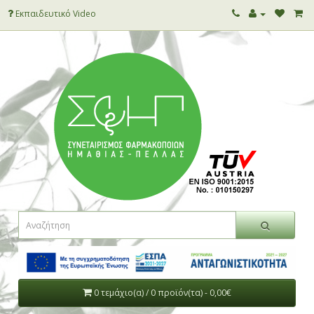
Εκπαιδευτικό Video
0 τεμάχιο(α) / 0 προϊόν(τα) - 0,00€