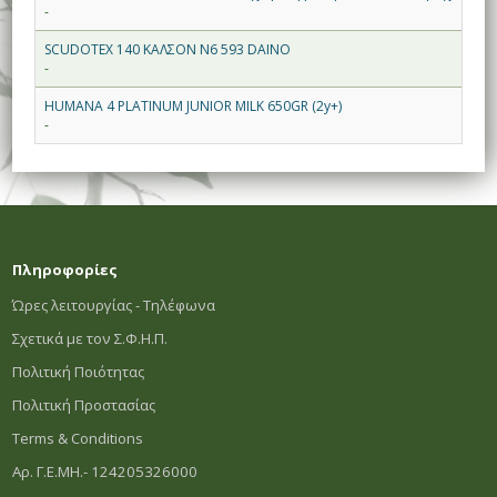
-
SCUDOTEX 140 ΚΑΛΣΟΝ N6 593 DAINO
-
HUMANA 4 PLATINUM JUNIOR MILK 650GR (2y+)
-
Πληροφορίες
Ώρες λειτουργίας - Τηλέφωνα
Σχετικά με τον Σ.Φ.Η.Π.
Πολιτική Ποιότητας
Πολιτική Προστασίας
Terms & Conditions
Αρ. Γ.Ε.ΜΗ.- 124205326000