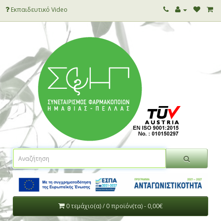
Εκπαιδευτικό Video
0 τεμάχιο(α) / 0 προϊόν(τα) - 0,00€