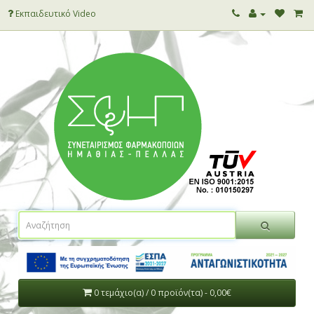
Εκπαιδευτικό Video
0 τεμάχιο(α) / 0 προϊόν(τα) - 0,00€