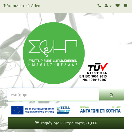
Εκπαιδευτικό Video
0 τεμάχιο(α) / 0 προϊόν(τα) - 0,00€