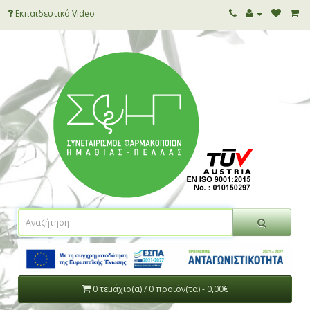
Εκπαιδευτικό Video
0 τεμάχιο(α) / 0 προϊόν(τα) - 0,00€