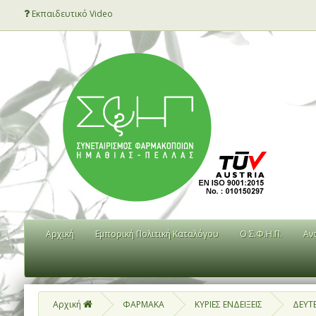
Εκπαιδευτικό Video
Αρχική
Εμπορική Πολιτική Καταλόγου
Ο Σ.Φ.Η.Π.
Αν
Αρχική
ΦΑΡΜΑΚΑ
ΚΥΡΙΕΣ ΕΝΔΕΙΞΕΙΣ
ΔΕΥΤ