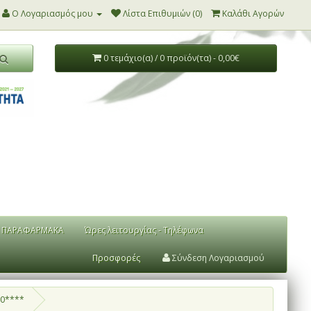
Ο Λογαριασμός μου
Λίστα Επιθυμιών (0)
Καλάθι Αγορών
0 τεμάχιο(α) / 0 προϊόν(τα) - 0,00€
ΠΑΡΑΦΑΡΜΑΚΑ
Ώρες λειτουργίας - Τηλέφωνα
Προσφορές
Σύνδεση Λογαριασμού
30****