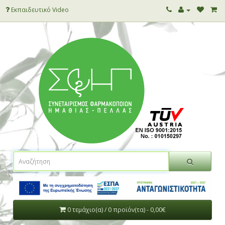
Εκπαιδευτικό Video
0 τεμάχιο(α) / 0 προϊόν(τα) - 0,00€