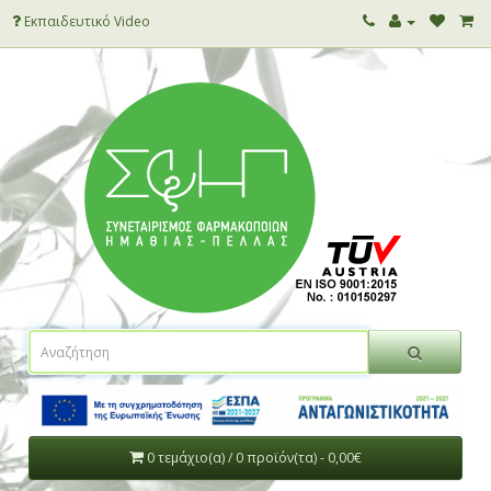
Εκπαιδευτικό Video
0 τεμάχιο(α) / 0 προϊόν(τα) - 0,00€