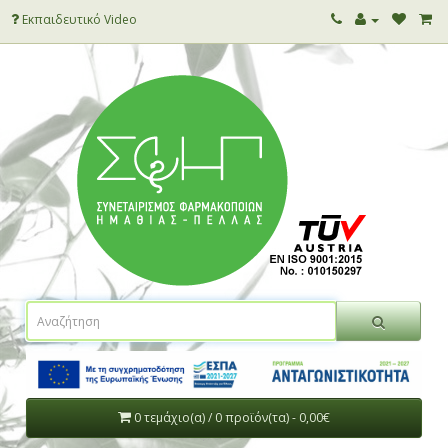
Εκπαιδευτικό Video
0 τεμάχιο(α) / 0 προϊόν(τα) - 0,00€