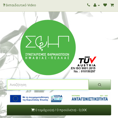
Εκπαιδευτικό Video
0 τεμάχιο(α) / 0 προϊόν(τα) - 0,00€