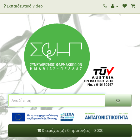
Εκπαιδευτικό Video
0 τεμάχιο(α) / 0 προϊόν(τα) - 0,00€