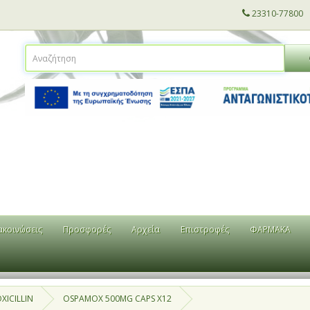
23310-77800
ακοινώσεις
Προσφορές
Αρχεία
Επιστροφές
ΦΑΡΜΑΚΑ
XICILLIN
OSPAMOX 500MG CAPS X12