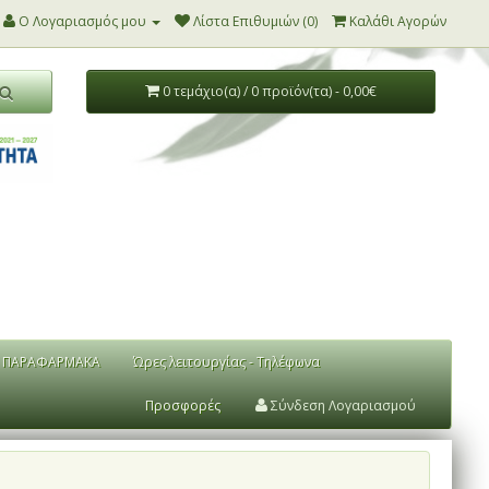
Ο Λογαριασμός μου
Λίστα Επιθυμιών (0)
Καλάθι Αγορών
0 τεμάχιο(α) / 0 προϊόν(τα) - 0,00€
ΠΑΡΑΦΑΡΜΑΚΑ
Ώρες λειτουργίας - Τηλέφωνα
Προσφορές
Σύνδεση Λογαριασμού