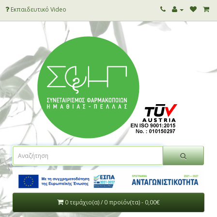
Εκπαιδευτικό Video
0 τεμάχιο(α) / 0 προϊόν(τα) - 0,00€