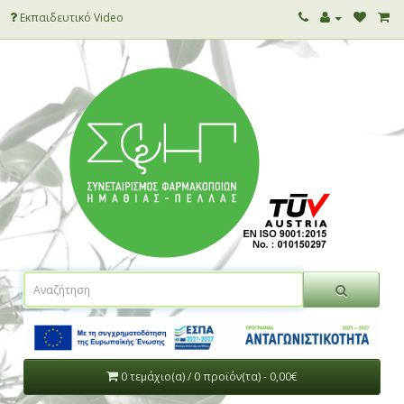
Εκπαιδευτικό Video
0 τεμάχιο(α) / 0 προϊόν(τα) - 0,00€