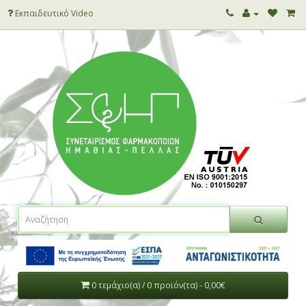
Εκπαιδευτικό Video
0 τεμάχιο(α) / 0 προϊόν(τα) - 0,00€