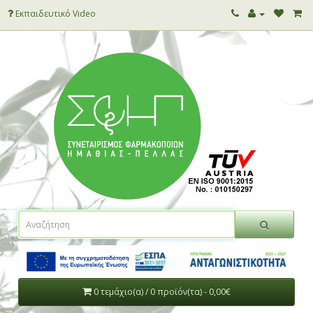
Εκπαιδευτικό Video
0 τεμάχιο(α) / 0 προϊόν(τα) - 0,00€