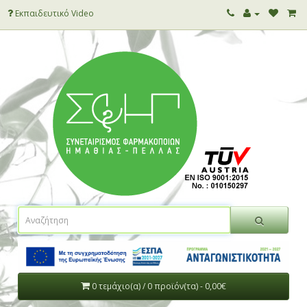
Εκπαιδευτικό Video
0 τεμάχιο(α) / 0 προϊόν(τα) - 0,00€