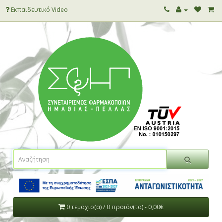
Εκπαιδευτικό Video
0 τεμάχιο(α) / 0 προϊόν(τα) - 0,00€