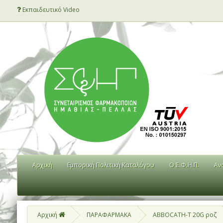
Εκπαιδευτικό Video
Αρχική
Εμπορική Πολιτική Καταλόγου
Ο Σ.Φ.Η.Π.
Αν
Αρχική
ΠΑΡΑΦΑΡΜΑΚΑ
ABBOCATH-T 20G ροζ