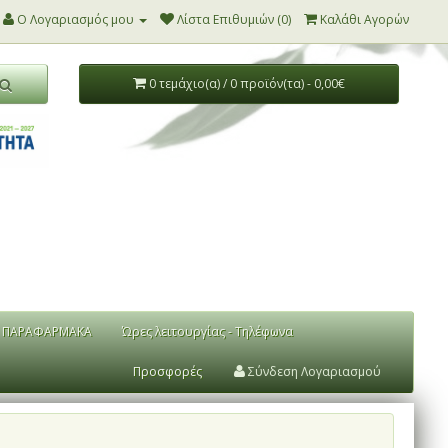
Ο Λογαριασμός μου
Λίστα Επιθυμιών (0)
Καλάθι Αγορών
0 τεμάχιο(α) / 0 προϊόν(τα) - 0,00€
ΠΑΡΑΦΑΡΜΑΚΑ
Ώρες λειτουργίας - Τηλέφωνα
Προσφορές
Σύνδεση Λογαριασμού