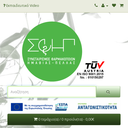
Εκπαιδευτικό Video
0 τεμάχιο(α) / 0 προϊόν(τα) - 0,00€