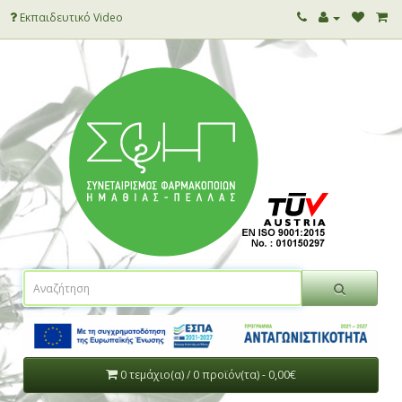
Εκπαιδευτικό Video
0 τεμάχιο(α) / 0 προϊόν(τα) - 0,00€