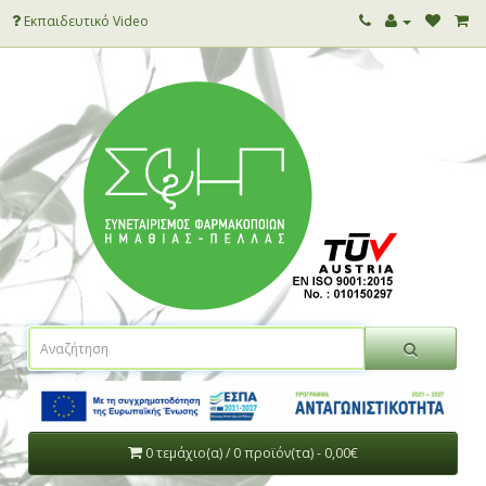
Εκπαιδευτικό Video
0 τεμάχιο(α) / 0 προϊόν(τα) - 0,00€