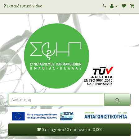
Εκπαιδευτικό Video
0 τεμάχιο(α) / 0 προϊόν(τα) - 0,00€