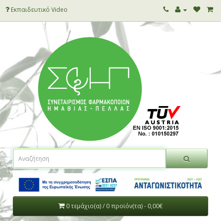
Εκπαιδευτικό Video
0 τεμάχιο(α) / 0 προϊόν(τα) - 0,00€