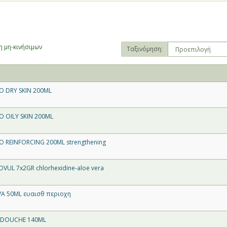
 μη-κινήσιμων
Ταξινόμηση:
 DRY SKIN 200ML
 OILY SKIN 200ML
REINFORCING 200ML strengthening
UL 7x2GR chlorhexidine-aloe vera
A 50ML ευαισθ περιοχη
 DOUCHE 140ML