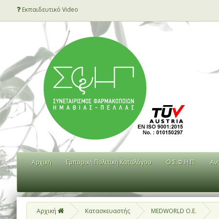
Εκπαιδευτικό Video
Αρχική
Εμπορική Πολιτική Καταλόγου
Ο Σ.Φ.Η.Π.
Αν
Αρχική
Κατασκευαστής
MEDWORLD O.E.