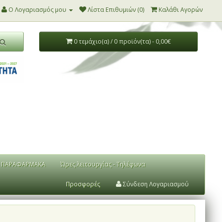
Ο Λογαριασμός μου
Λίστα Επιθυμιών (0)
Καλάθι Αγορών
0 τεμάχιο(α) / 0 προϊόν(τα) - 0,00€
ΠΑΡΑΦΑΡΜΑΚΑ
Ώρες λειτουργίας - Τηλέφωνα
Προσφορές
Σύνδεση Λογαριασμού