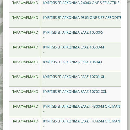
ΠΑΡΑΦΑΡΜΑΚΟ
KYRITSIS ΕΠΙΑΓΚΩΝΙΔΑ 24040 ONE SIZE ACTIUS
-
ΠΑΡΑΦΑΡΜΑΚΟ
KYRITSIS ΕΠΙΑΓΚΩΝΙΔΑ 9365 ONE SIZE AFRODITE
-
ΠΑΡΑΦΑΡΜΑΚΟ
KYRITSIS ΕΠΙΑΓΚΩΝΙΔΑ ΕΛΑΣ 10500-S
-
ΠΑΡΑΦΑΡΜΑΚΟ
KYRITSIS ΕΠΙΑΓΚΩΝΙΔΑ ΕΛΑΣ 10503-M
-
ΠΑΡΑΦΑΡΜΑΚΟ
KYRITSIS ΕΠΙΑΓΚΩΝΙΔΑ ΕΛΑΣ 10504-L
-
ΠΑΡΑΦΑΡΜΑΚΟ
KYRITSIS ΕΠΙΑΓΚΩΝΙΔΑ ΕΛΑΣ 10701-XL
-
ΠΑΡΑΦΑΡΜΑΚΟ
KYRITSIS ΕΠΙΑΓΚΩΝΙΔΑ ΕΛΑΣ 10702-XXL
-
ΠΑΡΑΦΑΡΜΑΚΟ
KYRITSIS ΕΠΙΑΓΚΩΝΙΔΑ ΕΛΑΣΤ 4300-M ORLIMAN
-
ΠΑΡΑΦΑΡΜΑΚΟ
KYRITSIS ΕΠΙΑΓΚΩΝΙΔΑ ΕΛΑΣΤ 4342-Μ ORLIMAN
-