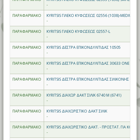
-
ΠΑΡΑΦΑΡΜΑΚΟ
KYRITSIS ΓΙΛΕΚΟ ΚΥΦΩΣΕΩΣ 02556 (1038)-MEDIUM
-
ΠΑΡΑΦΑΡΜΑΚΟ
KYRITSIS ΓΙΛΕΚΟ ΚΥΦΩΣΕΩΣ 02557-L
-
ΠΑΡΑΦΑΡΜΑΚΟ
KYRITSIS ΔΕΣΤΡΑ ΕΠΙΚΟΝΔΥΛΙΤΙΔΑΣ 10505
-
ΠΑΡΑΦΑΡΜΑΚΟ
KYRITSIS ΔΕΣΤΡΑ ΕΠΙΚΟΝΔΥΛΙΤΙΔΑΣ 30633 ONE SIZE
-
ΠΑΡΑΦΑΡΜΑΚΟ
KYRITSIS ΔΕΣΤΡΑ ΕΠΙΚΟΝΔΥΛΙΤΙΔΑΣ ΣΙΛΙΚΟΝΗΣ 6080 
-
ΠΑΡΑΦΑΡΜΑΚΟ
KYRITSIS ΔΙΑΧΩΡ ΔΑΚΤ ΣΙΛΙΚ 6740 M (6741)
-
ΠΑΡΑΦΑΡΜΑΚΟ
KYRITSIS ΔΙΑΧΩΡΙΣΤΙΚΟ ΔΑΚΤ ΣΙΛΙΚ
-
ΠΑΡΑΦΑΡΜΑΚΟ
KYRITSIS ΔΙΑΧΩΡΙΣΤΙΚΟ ΔΑΚΤ. - ΠΡΟΣΤΑΤ. ΓΙΑ ΚΟΤΣΙ 
-