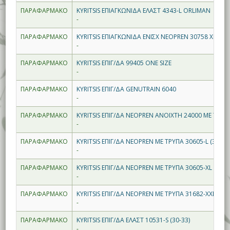
ΠΑΡΑΦΑΡΜΑΚΟ
KYRITSIS ΕΠΙΑΓΚΩΝΙΔΑ ΕΛΑΣΤ 4343-L ORLIMAN
-
ΠΑΡΑΦΑΡΜΑΚΟ
KYRITSIS ΕΠΙΑΓΚΩΝΙΔΑ ΕΝΙΣΧ NEOPREN 30758 XL OR
-
ΠΑΡΑΦΑΡΜΑΚΟ
KYRITSIS ΕΠΙΓ/ΔΑ 99405 ONE SIZE
-
ΠΑΡΑΦΑΡΜΑΚΟ
KYRITSIS ΕΠΙΓ/ΔΑ GENUTRAIN 6040
-
ΠΑΡΑΦΑΡΜΑΚΟ
KYRITSIS ΕΠΙΓ/ΔΑ NEOPREN ΑΝΟΙΧΤΗ 24000 ΜΕ ΤΡΥΠ
-
ΠΑΡΑΦΑΡΜΑΚΟ
KYRITSIS ΕΠΙΓ/ΔΑ NEOPREN ΜΕ ΤΡΥΠΑ 30605-L (30604
-
ΠΑΡΑΦΑΡΜΑΚΟ
KYRITSIS ΕΠΙΓ/ΔΑ NEOPREN ΜΕ ΤΡΥΠΑ 30605-XL (3060
-
ΠΑΡΑΦΑΡΜΑΚΟ
KYRITSIS ΕΠΙΓ/ΔΑ NEOPREN ΜΕ ΤΡΥΠΑ 31682-XXL
-
ΠΑΡΑΦΑΡΜΑΚΟ
KYRITSIS ΕΠΙΓ/ΔΑ ΕΛΑΣΤ 10531-S (30-33)
-