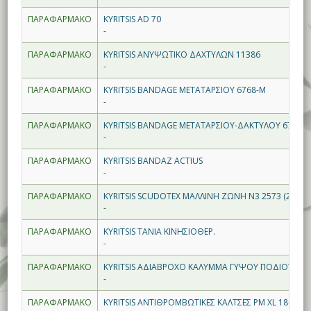
ΠΑΡΑΦΑΡΜΑΚΟ
KYRITSIS AD 70
-
ΠΑΡΑΦΑΡΜΑΚΟ
KYRITSIS ANYΨΩΤΙΚΟ ΔΑΧΤΥΛΩΝ 11386
-
ΠΑΡΑΦΑΡΜΑΚΟ
KYRITSIS BANDAGE ΜΕΤΑΤΑΡΣΙΟΥ 6768-M
-
ΠΑΡΑΦΑΡΜΑΚΟ
KYRITSIS BANDAGE ΜΕΤΑΤΑΡΣΙΟΥ-ΔΑΚΤΥΛΟΥ 6732-S
-
ΠΑΡΑΦΑΡΜΑΚΟ
KYRITSIS BANDAZ ACTIUS
-
ΠΑΡΑΦΑΡΜΑΚΟ
KYRITSIS SCUDOTEX ΜΑΛΛΙΝΗ ΖΩΝΗ N3 2573 (2266)
-
ΠΑΡΑΦΑΡΜΑΚΟ
KYRITSIS TANIA KINHΣΙΟΘΕΡ.
-
ΠΑΡΑΦΑΡΜΑΚΟ
KYRITSIS ΑΔΙΑΒΡΟΧΟ ΚΑΛΥΜΜΑ ΓΥΨΟΥ ΠΟΔΙΟΥ 089
-
ΠΑΡΑΦΑΡΜΑΚΟ
KYRITSIS ΑΝΤΙΘΡΟΜΒΩΤΙΚΕΣ ΚΑΛΤΣΕΣ ΡΜ XL 18-24 M