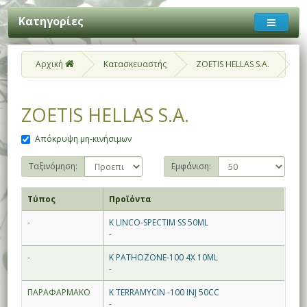
Κατηγορίες
Αρχική
Κατασκευαστής
ZOETIS HELLAS S.A.
ZOETIS HELLAS S.A.
Απόκρυψη μη-κινήσιμων
Ταξινόμηση:
Εμφάνιση:
Τύπος
Προϊόντα
-
K LINCO-SPECTIM SS 50ML
-
-
K PATHOZONE-100 4X 10ML
-
ΠΑΡΑΦΑΡΜΑΚΟ
K TERRAMYCIN -100 INJ 50CC
-