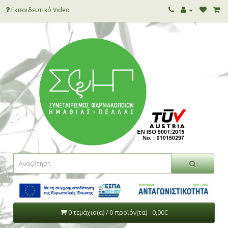
Εκπαιδευτικό Video
0 τεμάχιο(α) / 0 προϊόν(τα) - 0,00€