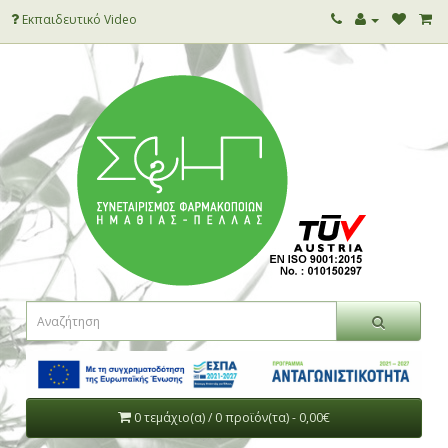
Εκπαιδευτικό Video
0 τεμάχιο(α) / 0 προϊόν(τα) - 0,00€