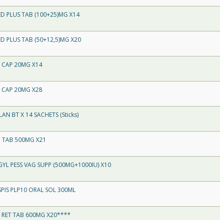
D PLUS TAB (100+25)MG X14
 PLUS TAB (50+12,5)MG X20
 CAP 20MG X14
 CAP 20MG X28
N BT X 14 SACHETS (Sticks)
 TAB 500MG X21
L PESS VAG SUPP (500MG+1000IU) X10
PIS PLP10 ORAL SOL 300ML
 RET TAB 600MG X20****