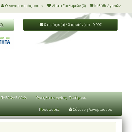
Ο Λογαριασμός μου
Λίστα Επιθυμιών (0)
Καλάθι Αγορών
0 τεμάχιο(α) / 0 προϊόν(τα) - 0,00€
ΠΑΡΑΦΑΡΜΑΚΑ
Ώρες λειτουργίας - Τηλέφωνα
Προσφορές
Σύνδεση Λογαριασμού