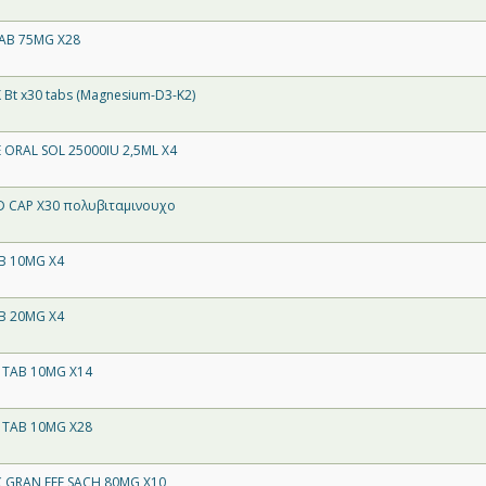
TAB 75MG X28
 Bt x30 tabs (Magnesium-D3-K2)
 ORAL SOL 25000IU 2,5ML X4
D CAP X30 πολυβιταμινουχο
B 10MG X4
B 20MG X4
 TAB 10MG X14
 TAB 10MG X28
 GRAN EFF SACH 80MG X10