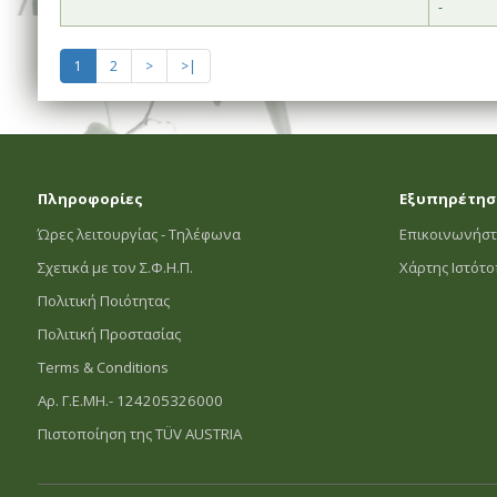
-
1
2
>
>|
Πληροφορίες
Εξυπηρέτησ
Ώρες λειτουργίας - Τηλέφωνα
Επικοινωνήστ
Σχετικά με τον Σ.Φ.Η.Π.
Χάρτης Ιστότ
Πολιτική Ποιότητας
Πολιτική Προστασίας
Terms & Conditions
Αρ. Γ.Ε.ΜΗ.- 124205326000
Πιστοποίηση της TÜV AUSTRIA