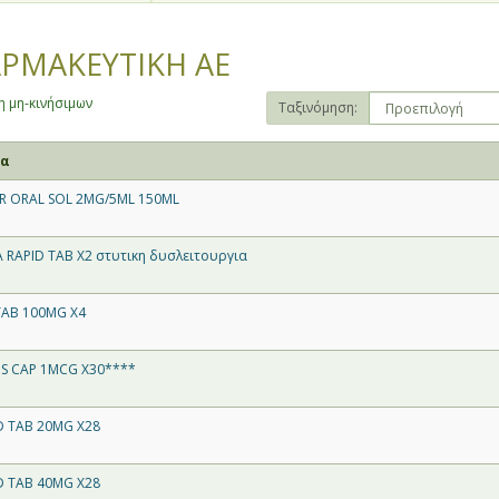
ΡΜΑΚΕΥΤΙΚΗ ΑΕ
 μη-κινήσιμων
Ταξινόμηση:
τα
R ORAL SOL 2MG/5ML 150ML
RAPID TAB X2 στυτικη δυσλειτουργια
TAB 100MG X4
S CAP 1MCG X30****
D TAB 20MG X28
D TAB 40MG X28