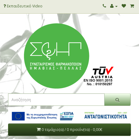
Εκπαιδευτικό Video
0 τεμάχιο(α) / 0 προϊόν(τα) - 0,00€