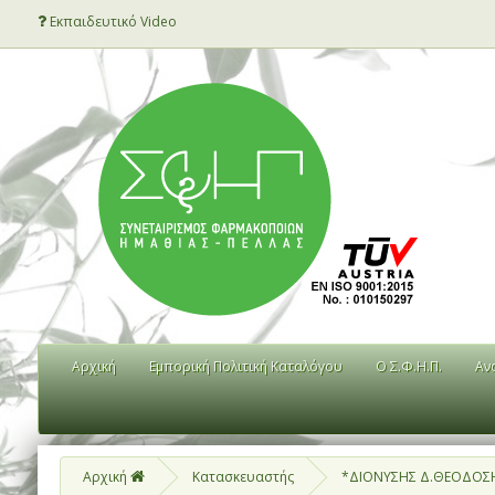
Εκπαιδευτικό Video
Αρχική
Εμπορική Πολιτική Καταλόγου
Ο Σ.Φ.Η.Π.
Αν
Αρχική
Κατασκευαστής
*ΔΙΟΝΥΣΗΣ Δ.ΘΕΟΔΟΣΗ