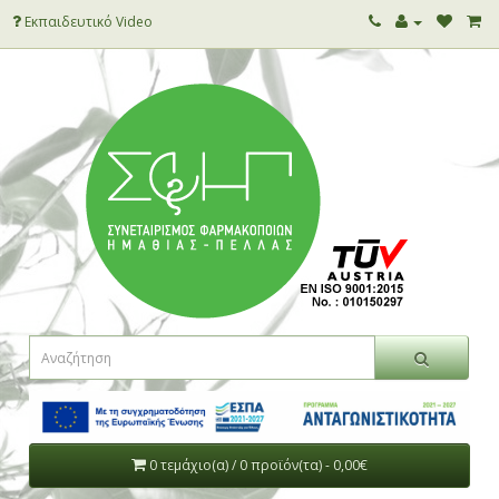
Εκπαιδευτικό Video
0 τεμάχιο(α) / 0 προϊόν(τα) - 0,00€