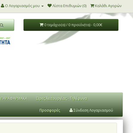
Ο Λογαριασμός μου
Λίστα Επιθυμιών (0)
Καλάθι Αγορών
0 τεμάχιο(α) / 0 προϊόν(τα) - 0,00€
ΠΑΡΑΦΑΡΜΑΚΑ
Ώρες λειτουργίας - Τηλέφωνα
Προσφορές
Σύνδεση Λογαριασμού