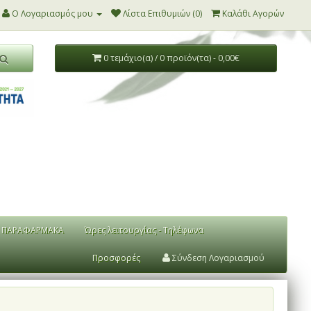
Ο Λογαριασμός μου
Λίστα Επιθυμιών (0)
Καλάθι Αγορών
0 τεμάχιο(α) / 0 προϊόν(τα) - 0,00€
ΠΑΡΑΦΑΡΜΑΚΑ
Ώρες λειτουργίας - Τηλέφωνα
Προσφορές
Σύνδεση Λογαριασμού