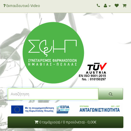
Εκπαιδευτικό Video
0 τεμάχιο(α) / 0 προϊόν(τα) - 0,00€