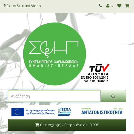
Εκπαιδευτικό Video
0 τεμάχιο(α) / 0 προϊόν(τα) - 0,00€