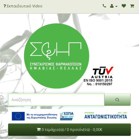
Εκπαιδευτικό Video
0 τεμάχιο(α) / 0 προϊόν(τα) - 0,00€