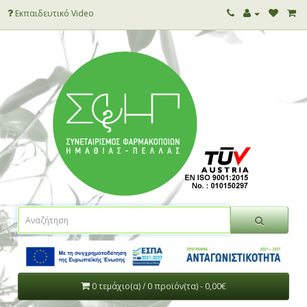
Εκπαιδευτικό Video
0 τεμάχιο(α) / 0 προϊόν(τα) - 0,00€