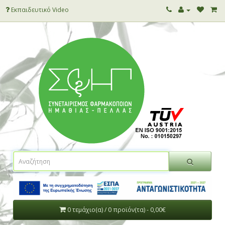
Εκπαιδευτικό Video
0 τεμάχιο(α) / 0 προϊόν(τα) - 0,00€