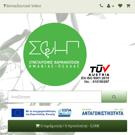
Εκπαιδευτικό Video
0 τεμάχιο(α) / 0 προϊόν(τα) - 0,00€