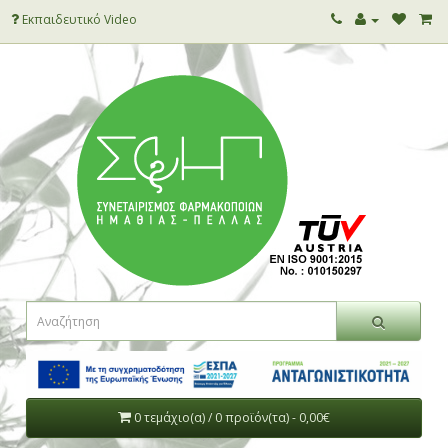
Εκπαιδευτικό Video
0 τεμάχιο(α) / 0 προϊόν(τα) - 0,00€