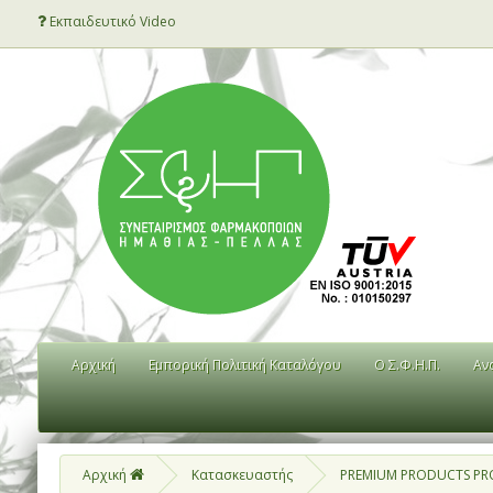
Εκπαιδευτικό Video
Αρχική
Εμπορική Πολιτική Καταλόγου
Ο Σ.Φ.Η.Π.
Αν
Αρχική
Κατασκευαστής
PREMIUM PRODUCTS PR