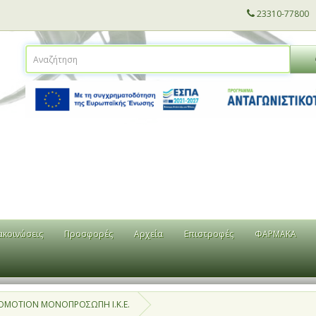
23310-77800
ακοινώσεις
Προσφορές
Αρχεία
Επιστροφές
ΦΑΡΜΑΚΑ
OMOTION ΜΟΝΟΠΡΟΣΩΠΗ Ι.Κ.Ε.