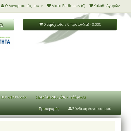
Ο Λογαριασμός μου
Λίστα Επιθυμιών (0)
Καλάθι Αγορών
0 τεμάχιο(α) / 0 προϊόν(τα) - 0,00€
ΠΑΡΑΦΑΡΜΑΚΑ
Ώρες λειτουργίας - Τηλέφωνα
Προσφορές
Σύνδεση Λογαριασμού