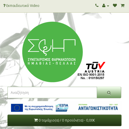
Εκπαιδευτικό Video
0 τεμάχιο(α) / 0 προϊόν(τα) - 0,00€