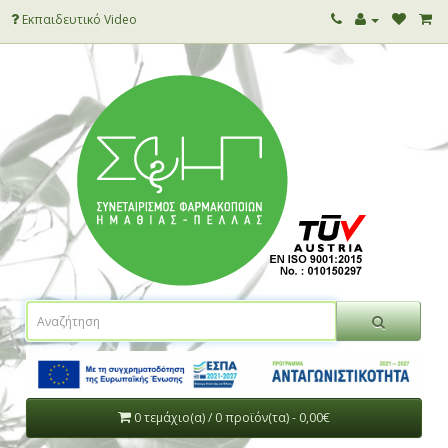
Εκπαιδευτικό Video
0 τεμάχιο(α) / 0 προϊόν(τα) - 0,00€