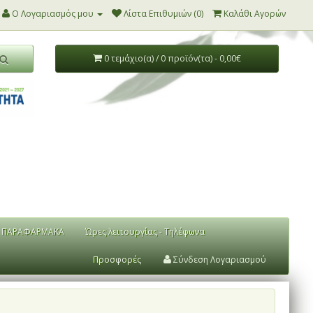
Ο Λογαριασμός μου
Λίστα Επιθυμιών (0)
Καλάθι Αγορών
0 τεμάχιο(α) / 0 προϊόν(τα) - 0,00€
ΠΑΡΑΦΑΡΜΑΚΑ
Ώρες λειτουργίας - Τηλέφωνα
Προσφορές
Σύνδεση Λογαριασμού