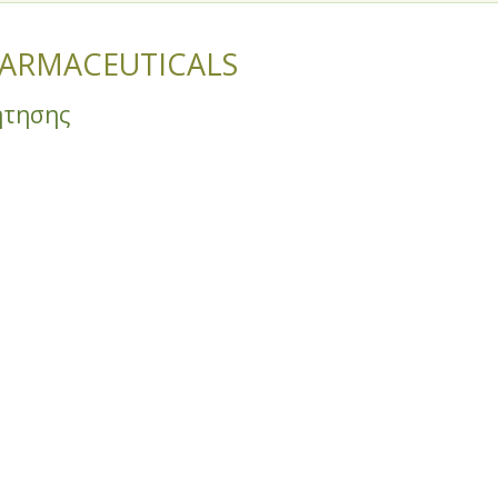
ARMACEUTICALS
ήτησης
θίας και Πέλλας