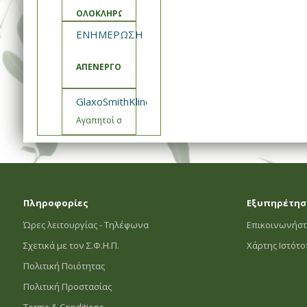
ΟΛΟΚΛΗΡΩΣΗ ΑΝΑΒΑΘΜΙΣΗΣ ΚΑΙ ΣΥΝΤΗΡΗΣΗΣ ΣΥΣΤ
ΕΝΗΜΕΡΩΣΗ ΣΦΗΠ
ΑΠΕΝΕΡΓΟΠΟΙΗΣΗ ΚΑΛΑΘΙΑ ΠΡΟΣΦΟΡΩΝ
GlaxoSmithKline- Εμβόλιο Engerix Ενημέρωση
Αγαπητοί συνεργάτες,
Πληροφορίες
Εξυπηρέτησ
Ώρες λειτουργίας - Τηλέφωνα
Επικοινωνήστ
Σχετικά με τον Σ.Φ.Η.Π.
Χάρτης Ιστότ
Πολιτική Ποιότητας
Πολιτική Προστασίας