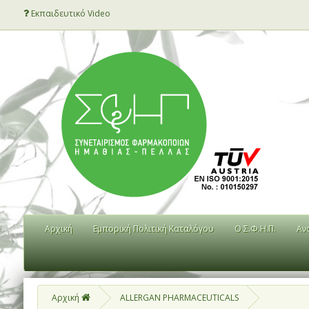
Εκπαιδευτικό Video
Αρχική
Εμπορική Πολιτική Καταλόγου
Ο Σ.Φ.Η.Π.
Αν
Αρχική
ALLERGAN PHARMACEUTICALS