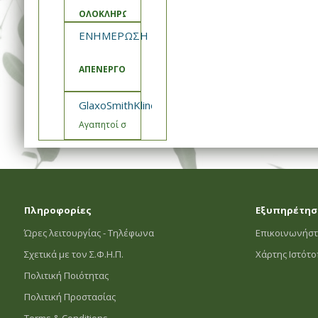
ΟΛΟΚΛΗΡΩΣΗ ΑΝΑΒΑΘΜΙΣΗΣ ΚΑΙ ΣΥΝΤΗΡΗΣΗΣ ΣΥΣΤ
ΕΝΗΜΕΡΩΣΗ ΣΦΗΠ
ΑΠΕΝΕΡΓΟΠΟΙΗΣΗ ΚΑΛΑΘΙΑ ΠΡΟΣΦΟΡΩΝ
GlaxoSmithKline- Εμβόλιο Engerix Ενημέρωση
Αγαπητοί συνεργάτες,
Πληροφορίες
Εξυπηρέτησ
Ώρες λειτουργίας - Τηλέφωνα
Επικοινωνήστ
Σχετικά με τον Σ.Φ.Η.Π.
Χάρτης Ιστότ
Πολιτική Ποιότητας
Πολιτική Προστασίας