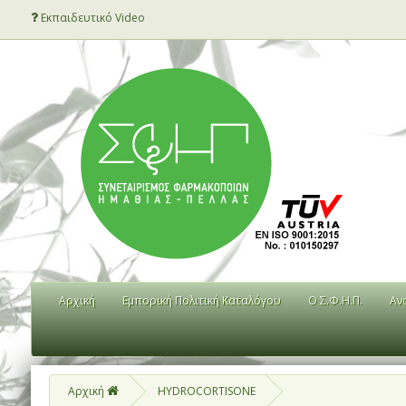
Εκπαιδευτικό Video
Αρχική
Εμπορική Πολιτική Καταλόγου
Ο Σ.Φ.Η.Π.
Αν
Αρχική
HYDROCORTISONE