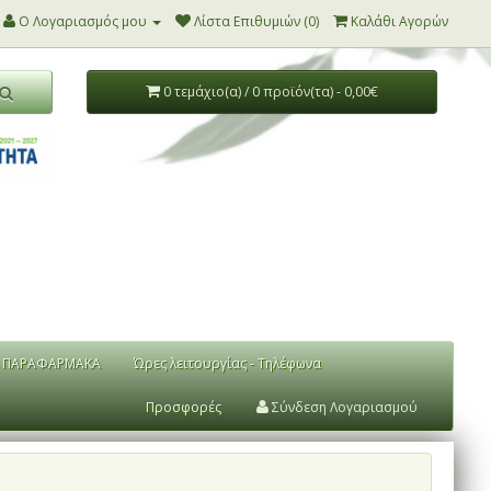
Ο Λογαριασμός μου
Λίστα Επιθυμιών (0)
Καλάθι Αγορών
0 τεμάχιο(α) / 0 προϊόν(τα) - 0,00€
ΠΑΡΑΦΑΡΜΑΚΑ
Ώρες λειτουργίας - Τηλέφωνα
Προσφορές
Σύνδεση Λογαριασμού