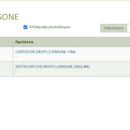
SONE
Απόκρυψη μη-κινήσιμων
Ταξινόμηση:
Προϊόντα
CORTIZI EYE DROPS 3,35MG/ML 10ML
-
SOFTACORT EYE DROPS 3,35MG/ML 30X0,4ML
-
θίας και Πέλλας