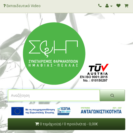
Εκπαιδευτικό Video
0 τεμάχιο(α) / 0 προϊόν(τα) - 0,00€