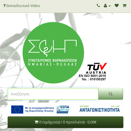
Εκπαιδευτικό Video
0 τεμάχιο(α) / 0 προϊόν(τα) - 0,00€