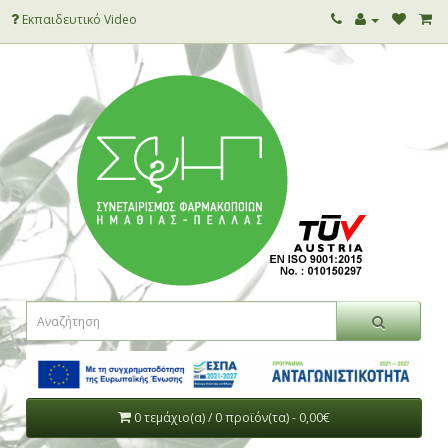
Εκπαιδευτικό Video
0 τεμάχιο(α) / 0 προϊόν(τα) - 0,00€